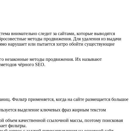
тема внимательно следит за сайтами, которые выводятся
обросовестные методы продвижения. Для удаления из выдачи
рямо нарушает или пытается хитро обойти существующие
его незаконные методы продвижения. Их называют
 методов чёрного SEO.
раниц. Фильтр применяется, когда на сайте размещается большое
ользуется выделение ключевых фраз жирным текстом
ой объем качественной ссылочной массы, поэтому поисковая
вает фильтры.
ый запрос с задачей перенаправления на основной сайт.