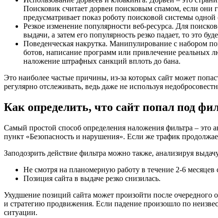
Поисковик считает дорвеи поисковым спамом, если они г
предусматривает показ роботу поисковой системы одной 
Резкое изменение популярности веб-ресурса. Для поиско
выдачи, а затем его популярность резко падает, то это б
Поведенческая накрутка. Манипулирование с набором пок
ботов, написание программ или привлечение реальных л
наложение штрафных санкций вплоть до бана.
Это наиболее частые причины, из-за которых сайт может попа
регулярно отслеживать, ведь даже не используя недобросовест
Как определить, что сайт попал под фи
Самый простой способ определения наложения фильтра – это а
пункт «Безопасность и нарушения». Если же трафик продолжает
Заподозрить действие фильтра можно также, анализируя выдачу
Не смотря на планомерную работу в течение 2-6 месяцев 
Позиция сайта в выдаче резко снизилась.
Ухудшение позиций сайта может произойти после очередного 
и стратегию продвижения. Если падение произошло по неизве
ситуации.