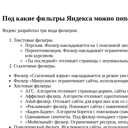
Под какие фильтры Яндекса можно поп
Яндекс разработал три вида фильтров:
Текстовые фильтры.
Перспам. Фильтр накладывается на 1 поисковой зап
Переоптимизация. Фильтр накладывает ограничени
или курсивом.
«Ты последний» отсеивает страницы с неуникальным
Ссылочные фильтры.
Фильтр «Ссылочный взрыв» накладывается за резкое уве
Фильтр «Минусинск» ограничивает сайты, использующие 
Хостовые фильтры
АГС. Алгоритм отсеивает страницы-дорвеи, сайты 
Аффилиат-фильтр. Алгоритм отсеивает однотипные 
Adult-фильтр. Отсекает сайты для взрослых или со 
«Рекламный» фильтр. Понижает сайты с навязчивой
«Баден-Баден». Алгоритм борется с поисковым спа
Одинаковые сниппеты. Под фильтр попадают стра
«Мобильный» фильтр. Ограничивает ресурсы, непо
Поведенческий фильтр. Исключаются сайты, использующ