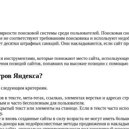
ярности поисковой системы среди пользователей. Поисковая сис
рые не соответствуют требованиям поисковика и используют нед
ет десятки штрафных санкций. Они накладываются, если сайт п
ся инструментами, которые понижают место сайта, использующ
ения позиций сайтов, попавших на высокие позиции с помощью
тров Яндекса?
о следующим критериям.
в тексте, мета-тегах, ссылках, элементах верстки и адресах ст
мым и часто бесполезным для пользователя.
рытый текст или элементы на станице. Если в тексте часто исп
у.
и вновь созданные сайты в силу возраста не могут иметь больш
та-донора как недобросовестные методы продвижения и наклады
ица сайта, специально оптимизированная под конкретный поисков