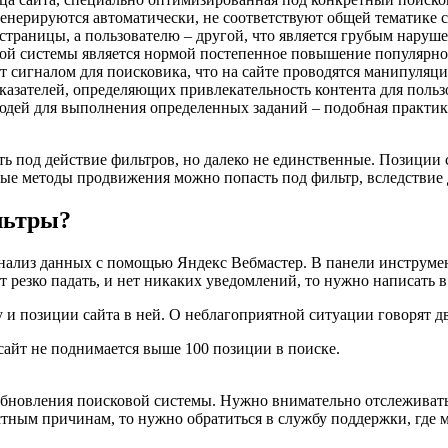
енерируются автоматически, не соответствуют общей тематике с
страницы, а пользователю – другой, что является грубым наруш
вой системы является нормой постепенное повышение популярнос
удет сигналом для поисковика, что на сайте проводятся манипуля
азателей, определяющих привлекательность контента для польз
юдей для выполнения определенных заданий – подобная практика
сть под действие фильтров, но далеко не единственные. Позици
ные методы продвижения можно попасть под фильтр, вследствие 
льтры?
нализ данных с помощью Яндекс Вебмастер. В панели инструмен
 резко падать, и нет никаких уведомлений, то нужно написать 
 и позиции сайта в ней. О неблагоприятной ситуации говорят дв
сайт не поднимается выше 100 позиции в поиске.
обновления поисковой системы. Нужно внимательно отслеживать
стным причинам, то нужно обратиться в службу поддержки, где