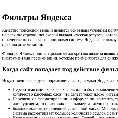
Фильтры Яндекса
Качество поисковой выдачи является основным условием попул
на верхние строчки поисковой выдачи, отсекая ресурсы, кото
некачественных ресурсов поисковая система Яндекса использу
правила оптимизации.
Фильтры Яндекса или специальные алгоритмы анализа являют
инструментами пессимизации, которые применяются для сниж
Когда сайт попадает под действие филь
Искусственная накрутка определяется алгоритмами Яндекса п
Переоптимизация ключевых слов, или избыток ключевиков 
количество ключевых слов, что делает текст плохо читае
Нарушения в форматировании и оформлении контента, ск
или курсивом, то поисковик наказывает за такую практик
Большое количество внешней ссылочной массы. Молодые 
система рассматривает большое количество ссылок с сай
Использование дорвеев и клоакинга. Дорвей – это стран