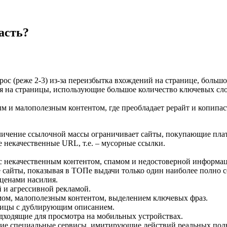
асть?
рос (реже 2-3) из-за переизбытка вхождений на странице, боль
я на страницы, использующие большое количество ключевых сл
 и малополезным контентом, где преобладает рерайт и копипас
личение ссылочной массы ограничивает сайты, покупающие плат
некачественные URL, т.е. – мусорные ссылки.
с некачественным контентом, спамом и недостоверной информа
сайты, показывая в ТОПе выдачи только один наиболее полно 
сценами насилия.
 и агрессивной рекламой.
мом, малополезным контентом, выделением ключевых фраз.
ницы с дублирующим описанием.
дходящие для просмотра на мобильных устройствах.
ие специальные сервисы, имитирующие действий реальных поль