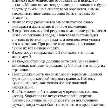
Именно такое количество отображается в поисковой
выдаче. Можно писать код длиннее, поисковик его будет
видеть целиком, но в сниппете он обрежется. Самые
высокочастотные слова должны быть в первых 55
символах.
Вначале кода размещается самое частотное слово
или фраза и желательно в точном вхождении.
Для региональных веб-ресурсов в заголовке указывается
название региона (города). Поисковая система будет
учитывать регион при выдаче, а пользователи увидят
его в названии. При работе в нескольких регионах
лучше их все не перечислять.
В коде могут содержаться 1-2 поисковых запроса,
максимум 3.
На каждой странице должны быть свои уникальные
заголовки, которые не должны дублироваться на других
страницах.
Тайтл должен быть максимально интересным целевой
аудитории для которой создана страница. Поэтому
нужно написать, как можно больше полезной
информации.
В тайтле должно быть минимум предлогов, союзов,
частиц. Stop-слова не несут смысловой нагрузки,
поэтому их лучше не использовать. За исключением
случаев, когда может быть потерян смысл предложения.